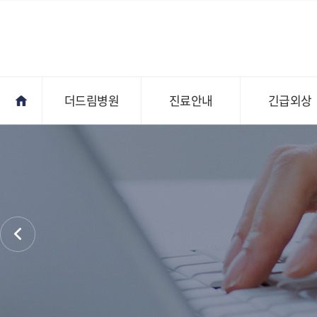
더드림병원
진료안내
긴급외상
진료안내
오시는길
전문의상담