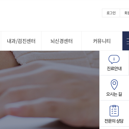
로그인
회
내과/검진센터
뇌신경센터
커뮤니티
Menu open