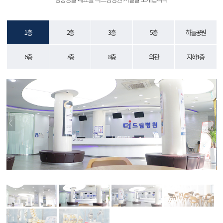
1층
2층
3층
5층
하늘공원
6층
7층
8층
외관
지하1층