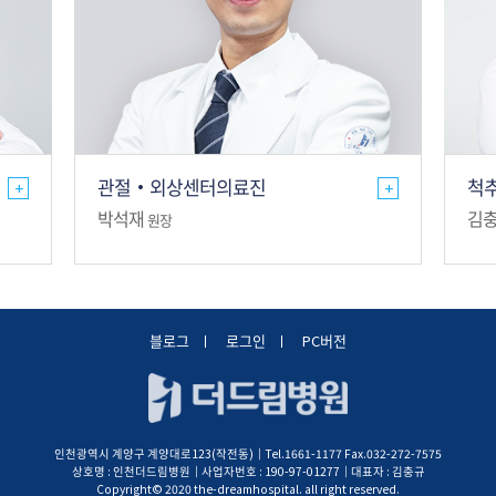
관절·외상센터의료진
척
+
+
박석재
김
원장
블로그
로그인
PC버전
인천광역시 계양구 계양대로123(작전동)│Tel.1661-1177 Fax.032-272-7575
상호명 : 인천더드림병원│사업자번호 : 190-97-01277│대표자 : 김충규
Copyright© 2020 the-dreamhospital. all right reserved.