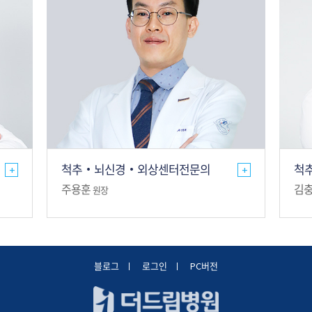
척추·뇌신경·외상센터전문의
척
+
+
주용훈
김
원장
블로그
로그인
PC버전