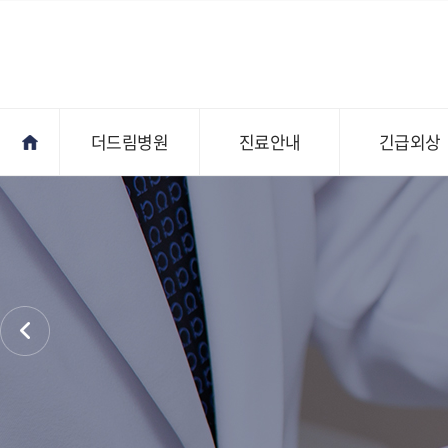
더드림병원
진료안내
긴급외상
진료안내
오시는길
전문의상담