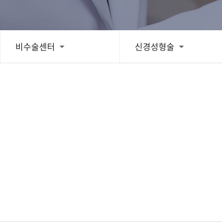
치료후기
비수술센터
신경성형술
스피드예약
블로그
간편상담
상단으로 스크롤