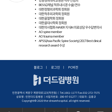
강동경희대학교병원 척추 전임의
BESS(2채널 척추내시경 수술) 연수
대한정형외과학회 정회원
대한척추외과학회 정회원
대한골절학회 정회원
대한골대사학회 정회원
대한의사협회-NAVER 지식iN 의료상담 우수답변의사
AO spine member
AO trauma member
APSS(Asia-Pacific Spine Society) 2017 Best clinical
research award 수상
블로그
로그인
PC버전
인천광역시 계양구 계양대로123(작전동)│Tel.1661-1177 Fax.032-272-7575
상호명 : 인천더드림병원│사업자번호 : 190-97-01277│대표자 : 김충규
Copyright© 2020 the-dreamhospital. all right reserved.