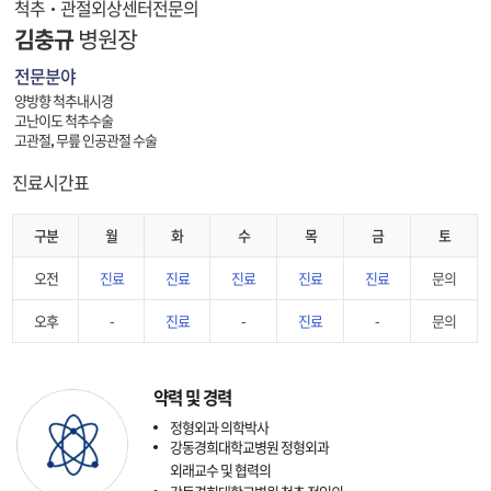
척추·관절외상센터전문의
김충규
병원장
전문분야
양방향 척추내시경
고난이도 척추수술
고관절, 무릎 인공관절 수술
진료시간표
구분
월
화
수
목
금
토
오전
진료
진료
진료
진료
진료
문의
오후
-
진료
-
진료
-
문의
약력 및 경력
정형외과 의학박사
강동경희대학교병원 정형외과
외래교수 및 협력의