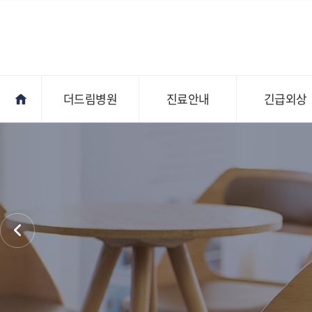
더드림병원
진료안내
긴급외상
진료안내
오시는길
전문의상담