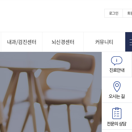
로그인
회
내과/검진센터
뇌신경센터
커뮤니티
Menu open