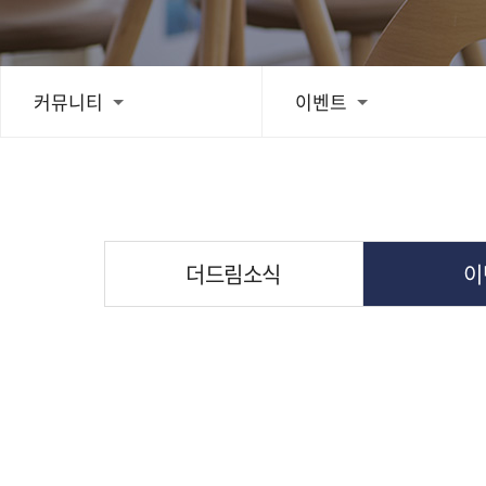
치료후기
커뮤니티
이벤트
스피드예약
블로그
더드림소식
이
간편상담
상단으로 스크롤