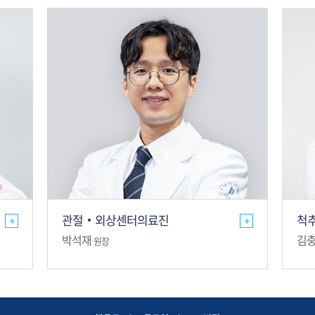
관절·외상센터의료진
척
+
+
박석재
김
원장