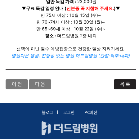
일반 독감 가격 :
23,000원
▼
무료 독감 일정 안내 (
신분증 꼭 지참해 주세요.
)
▼
만 75세 이상 : 10월 15일 (수)~
만 70~74세 이상 : 10월 20일 (월)~
만 65~69세 이상 : 10월 22일 (수)~
장소 :
더드림병원 2층 내과
선택이 아닌 필수 예방접종으로 건강한 일상 지켜가세요.
병원다운 병원, 진정성 있는 병원 더드림병원 (관절·척추·내과)
이 전
다 음
목 록
블로그
로그인
PC버전