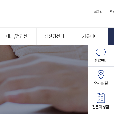
로그인
회
내과/검진센터
뇌신경센터
커뮤니티
Menu open