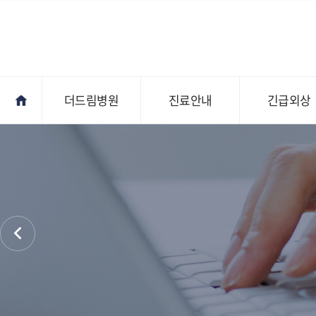
더드림병원
진료안내
긴급외상
진료안내
오시는길
전문의상담